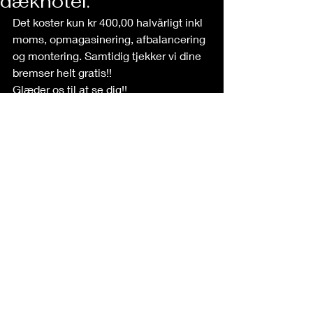
dækhotel.
Det koster kun kr 400,00 halvårligt inkl 
moms, opmagasinering, afbalancering 
og montering. Samtidig tjekker vi dine 
bremser helt gratis!!
Glæder os til at se dig!!
Comments
Write a comment...