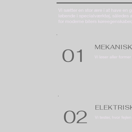
Vi sætter en stor ære i at have en 
løbende i specialværktøj, således a
for moderne bilers køreegenskaber,
MEKANISK
01
Vi løser aller forme
ELEKTRIS
02
Vi tester, hvor fejle