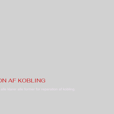
ære i at have en god og åben dialog, og vi gør os stor umage m
og vi investerer løbende i specialværktøj, således at den faglige
den er i top, idet den nyeste teknologi er essentiel for moderne
iljøvenlighed, forbrændingsteknologi, sikkerhed, osv.
ON AF KOBLING
g alle klarer alle former for reparation af kobling.