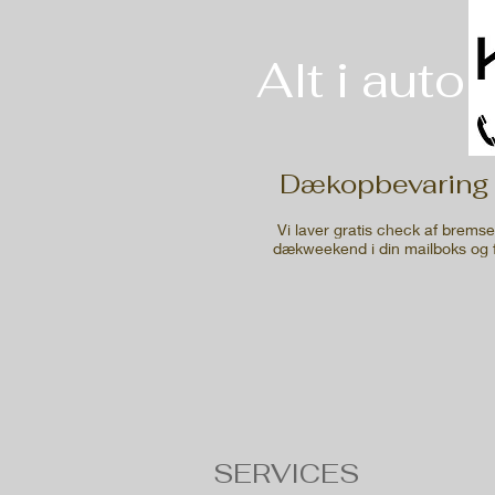
Alt i auto
Dækopbevaring i
Vi laver gratis check af bremser
dækweekend i din mailboks og
SERVICES