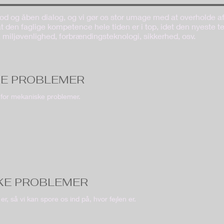
god og åben dialog, og vi gør os stor umage med at overholde aft
t den faglige kompetence hele tiden er i top, idet den nyeste te
 miljøvenlighed, forbrændingsteknologi, sikkerhed, osv.
E PROBLEMER
r for mekaniske problemer.
KE PROBLEMER
n er, så vi kan spore os ind på, hvor fejlen er.