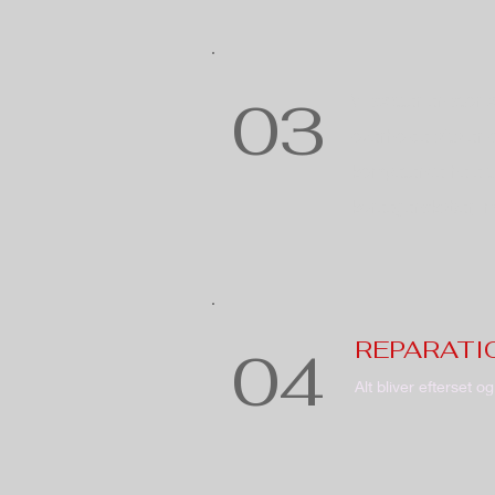
03
Vi sætter en stor 
overholde aftaler 
kompetence hele ti
køreegenskaber, m
REPARATI
04
Alt bliver efterset o