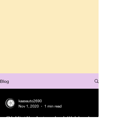
Blog
kaasauto2690
Nov 1, 2020
1 min read
Skift til vinterdæk!!! Husk vi
er nok Sjællands billigste
dækhotel.